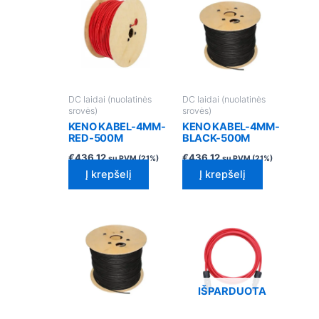
DC laidai (nuolatinės
DC laidai (nuolatinės
srovės)
srovės)
KENO KABEL-4MM-
KENO KABEL-4MM-
RED-500M
BLACK-500M
€
436.12
€
436.12
su PVM (21%)
su PVM (21%)
Į krepšelį
Į krepšelį
IŠPARDUOTA