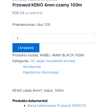
Przewod KENO 4mm czarny 100m
€
98.24
su PVM (21%)
Prieinamumas:
Liko 129
Į krepšelį
Produkto kodas:
KABEL-4MM-BLACK-100M
Kategorija:
DC laidai (nuolatinės srovės)
Aprašymas
Papildoma informacija
KENO cable 4mm², black, 100m
Produkto dokumentai
Karta katalogowa Przewód KENO PL