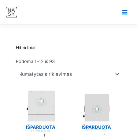
Pereiti
prie
turinio
Hibridiniai
Rodoma 1–12 iš 93
IŠPARDUOTA
IŠPARDUOTA