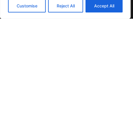
Customise
Reject All
Accept All
UAB NASK — sertifikuota energetikos
įmonė nuo 2004 m. Saulės elektrinės,
kaupikliai, EV stotelės ir šilumos siurbliai
visoje Lietuvoje.
PASLAUGOS
Saulės elektrinės namams
Saulės elektrinės verslui
Energijos kaupikliai
EV įkrovimo stotelės