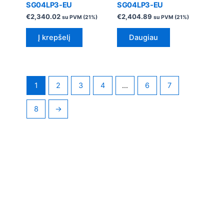
SG04LP3-EU
SG04LP3-EU
€
2,340.02
€
2,404.89
su PVM (21%)
su PVM (21%)
Į krepšelį
Daugiau
1
2
3
4
…
6
7
8
→