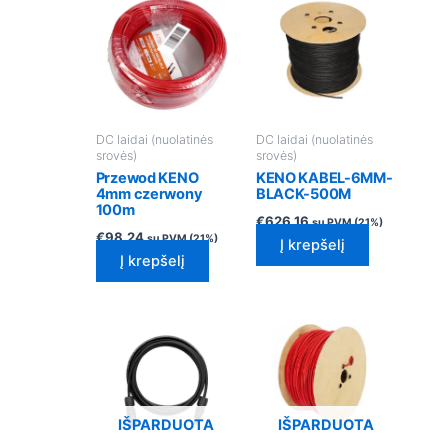
DC laidai (nuolatinės
DC laidai (nuolatinės
srovės)
srovės)
Przewod KENO
KENO KABEL-6MM-
4mm czerwony
BLACK-500M
100m
€
626.16
su PVM (21%)
€
98.24
su PVM (21%)
Į krepšelį
Į krepšelį
IŠPARDUOTA
IŠPARDUOTA