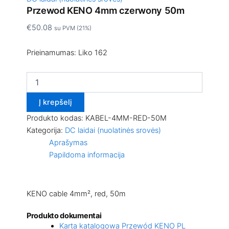
Przewod KENO 4mm czerwony 50m
€
50.08
su PVM (21%)
Prieinamumas:
Liko 162
Į krepšelį
Produkto kodas:
KABEL-4MM-RED-50M
Kategorija:
DC laidai (nuolatinės srovės)
Aprašymas
Papildoma informacija
KENO cable 4mm², red, 50m
Produkto dokumentai
Karta katalogowa Przewód KENO PL