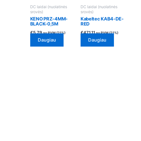
DC laidai (nuolatinės
DC laidai (nuolatinės
srovės)
srovės)
KENO PRZ-4MM-
Kabeltec KAB4-DE-
BLACK-0,5M
RED
€
5.79
€
471.11
su PVM (21%)
su PVM (21%)
Daugiau
Daugiau