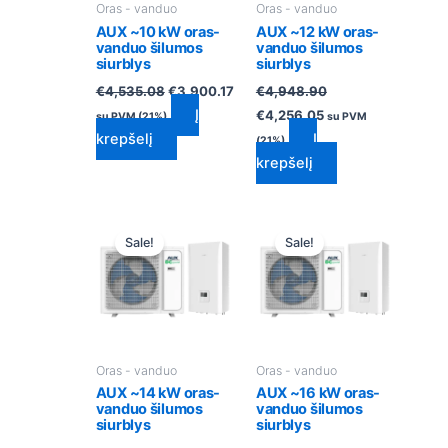
Oras - vanduo
Oras - vanduo
AUX ~10 kW oras-
AUX ~12 kW oras-
vanduo šilumos
vanduo šilumos
siurblys
siurblys
€
4,535.08
€
3,900.17
€
4,948.90
Į
€
4,256.05
su PVM (21%)
su PVM
krepšelį
Į
(21%)
krepšelį
Original
Current
Original
Current
price
price
price
price
Sale!
Sale!
was:
is:
was:
is:
€5,244.14.
€4,509.96.
€5,517.60.
€4,745.14
Oras - vanduo
Oras - vanduo
AUX ~14 kW oras-
AUX ~16 kW oras-
vanduo šilumos
vanduo šilumos
siurblys
siurblys