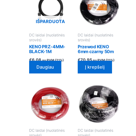
IŠPARDUOTA
DC laidai (nuolatinės
DC laidai (nuolatinės
srovės)
srovės)
KENO PRZ-4MM-
Przewod KENO
BLACK-1M
6mm czarny 50m
€
6.08
€
70.95
su PVM (21%)
su PVM (21%)
Daugiau
Į krepšelį
DC laidai (nuolatinės
DC laidai (nuolatinės
srovės)
srovės)