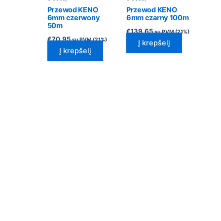
Przewod KENO
Przewod KENO
6mm czerwony
6mm czarny 100m
50m
€
139.65
su PVM (21%)
€
70.95
su PVM (21%)
Į krepšelį
Į krepšelį