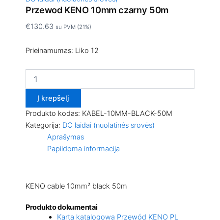
Przewod KENO 10mm czarny 50m
€
130.63
su PVM (21%)
Prieinamumas:
Liko 12
Į krepšelį
Produkto kodas:
KABEL-10MM-BLACK-50M
Kategorija:
DC laidai (nuolatinės srovės)
Aprašymas
Papildoma informacija
KENO cable 10mm² black 50m
Produkto dokumentai
Karta katalogowa Przewód KENO PL