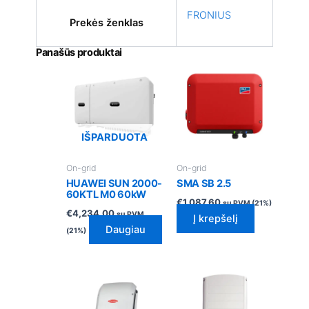
FRONIUS
Prekės ženklas
Panašūs produktai
IŠPARDUOTA
On-grid
On-grid
HUAWEI SUN 2000-
SMA SB 2.5
60KTL M0 60kW
€
1,087.60
su PVM (21%)
€
4,234.00
su PVM
Į krepšelį
Daugiau
(21%)