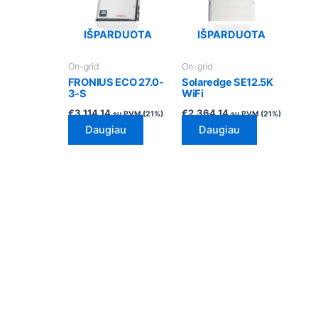
IŠPARDUOTA
IŠPARDUOTA
On-grid
On-grid
FRONIUS ECO 27.0-
Solaredge SE12.5K
3-S
WiFi
€
3,114.14
€
2,364.14
su PVM (21%)
su PVM (21%)
Daugiau
Daugiau