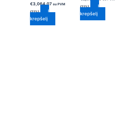
€
3,064.07
su PVM
Į
(21%)
Į
(21%)
krepšelį
krepšelį