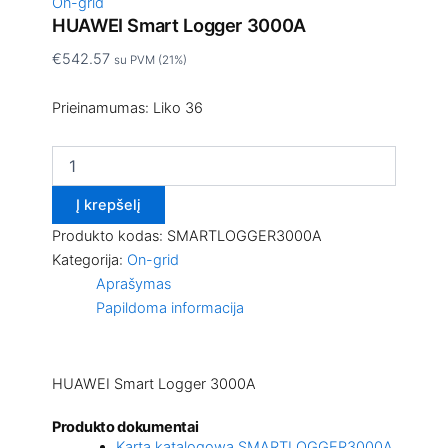
On-grid
HUAWEI Smart Logger 3000A
€
542.57
su PVM (21%)
Prieinamumas:
Liko 36
Į krepšelį
Produkto kodas:
SMARTLOGGER3000A
Kategorija:
On-grid
Aprašymas
Papildoma informacija
HUAWEI Smart Logger 3000A
Produkto dokumentai
Karta katalogowa SMARTLOGGER3000A