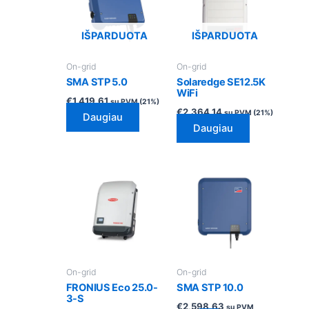
IŠPARDUOTA
IŠPARDUOTA
On-grid
On-grid
SMA STP 5.0
Solaredge SE12.5K
WiFi
€
1,419.61
su PVM (21%)
€
2,364.14
su PVM (21%)
Daugiau
Daugiau
On-grid
On-grid
FRONIUS Eco 25.0-
SMA STP 10.0
3-S
€
2,598.63
su PVM