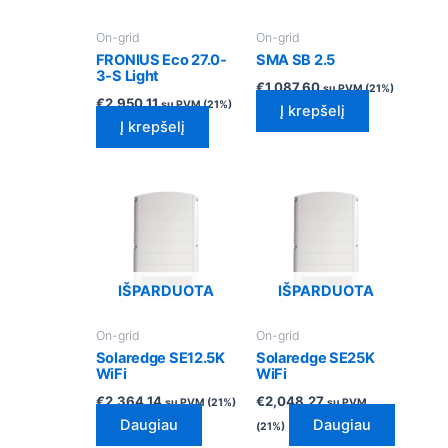
On-grid
On-grid
FRONIUS Eco 27.0-
SMA SB 2.5
3-S Light
€
1,087.60
su PVM (21%)
€
2,950.11
su PVM (21%)
Į krepšelį
Į krepšelį
IŠPARDUOTA
IŠPARDUOTA
On-grid
On-grid
Solaredge SE12.5K
Solaredge SE25K
WiFi
WiFi
€
2,364.14
€
2,048.27
su PVM (21%)
su PVM
Daugiau
Daugiau
(21%)