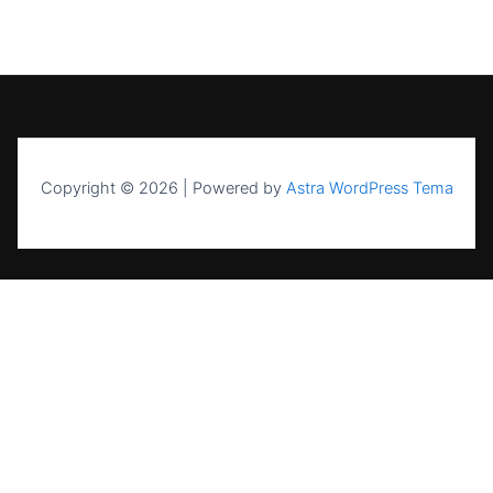
Copyright © 2026 | Powered by
Astra WordPress Tema
UAB NASK — sertifikuota energetikos
įmonė nuo 2004 m. Saulės elektrinės,
kaupikliai, EV stotelės ir šilumos siurbliai
visoje Lietuvoje.