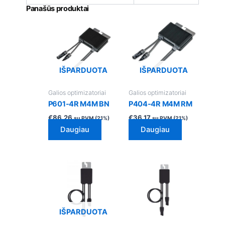
Panašūs produktai
IŠPARDUOTA
IŠPARDUOTA
Galios optimizatoriai
Galios optimizatoriai
P601-4R M4M BN
P404-4R M4M RM
€
86.26
€
36.17
su PVM (21%)
su PVM (21%)
Daugiau
Daugiau
IŠPARDUOTA