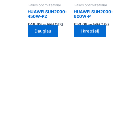
Galios optimizatoriai
Galios optimizatoriai
HUAWEI SUN2000-
HUAWEI SUN2000-
450W-P2
600W-P
€
48.69
€
50.08
su PVM (21%)
su PVM (21%)
Daugiau
Į krepšelį