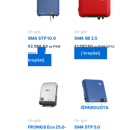
On-grid
On-grid
SMA STP 10.0
SMA SB 2.5
€
2,598.63
€
1,087.60
su PVM
su PVM (21%)
Į
Į krepšelį
(21%)
krepšelį
IŠPARDUOTA
On-grid
On-grid
FRONIUS Eco 25.0-
SMA STP 5.0