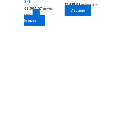
3-S
€
1,419.61
su PVM (21%)
€
3,064.07
su PVM
Daugiau
Į
(21%)
krepšelį