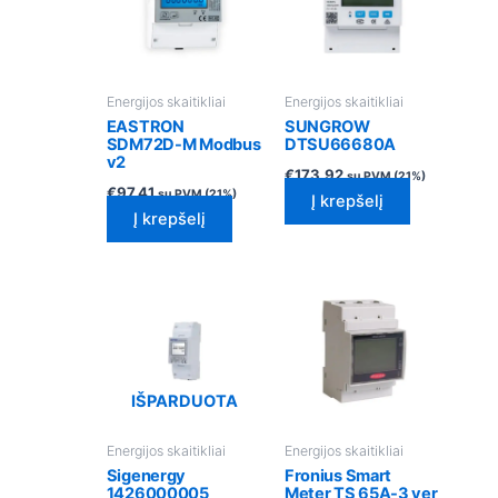
Energijos skaitikliai
Energijos skaitikliai
EASTRON
SUNGROW
SDM72D-M Modbus
DTSU66680A
v2
€
173.92
su PVM (21%)
€
97.41
su PVM (21%)
Į krepšelį
Į krepšelį
IŠPARDUOTA
Energijos skaitikliai
Energijos skaitikliai
Sigenergy
Fronius Smart
1426000005
Meter TS 65A-3 ver