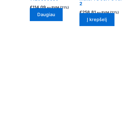
2
€
114.09
su PVM (21%)
€
258.81
su PVM (21%)
Daugiau
Į krepšelį