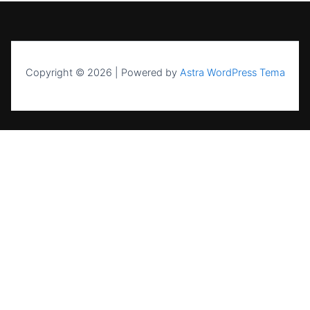
Copyright © 2026 | Powered by
Astra WordPress Tema
UAB NASK — sertifikuota energetikos
įmonė nuo 2004 m. Saulės elektrinės,
kaupikliai, EV stotelės ir šilumos siurbliai
visoje Lietuvoje.
PASLAUGOS