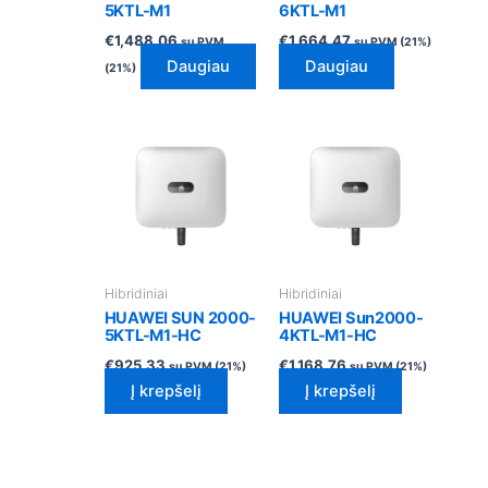
5KTL-M1
6KTL-M1
€
1,488.06
€
1,664.47
su PVM
su PVM (21%)
Daugiau
Daugiau
(21%)
Hibridiniai
Hibridiniai
HUAWEI SUN 2000-
HUAWEI Sun2000-
5KTL-M1-HC
4KTL-M1-HC
€
925.33
€
1,168.76
su PVM (21%)
su PVM (21%)
Į krepšelį
Į krepšelį