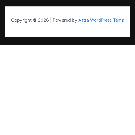
Copyright © 2026 | Powered by
Astra WordPress Tema
UAB NASK — sertifikuota energetikos
įmonė nuo 2004 m. Saulės elektrinės,
kaupikliai, EV stotelės ir šilumos siurbliai
visoje Lietuvoje.
PASLAUGOS
Saulės elektrinės namams