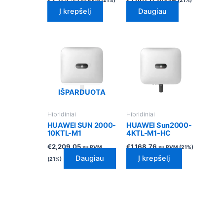
su PVM (21%)
su PVM (21%)
Į krepšelį
Daugiau
IŠPARDUOTA
Hibridiniai
Hibridiniai
HUAWEI SUN 2000-
HUAWEI Sun2000-
10KTL-M1
4KTL-M1-HC
€
2,209.05
€
1,168.76
su PVM
su PVM (21%)
Daugiau
Į krepšelį
(21%)