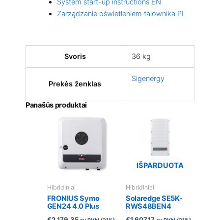
System start-up instructions EN
Zarządzanie oświetleniem falownika PL
Svoris
36 kg
Sigenergy
Prekės ženklas
Panašūs produktai
IŠPARDUOTA
Hibridiniai
Hibridiniai
FRONIUS Symo
Solaredge SE5K-
GEN24 4.0 Plus
RWS48BEN4
€
2,179.35
€
1,607.17