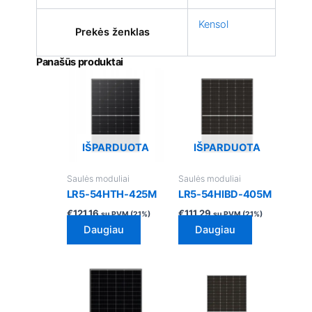
Kensol
Prekės ženklas
Panašūs produktai
IŠPARDUOTA
IŠPARDUOTA
Saulės moduliai
Saulės moduliai
LR5-54HTH-425M
LR5-54HIBD-405M
€
121.16
€
111.29
su PVM (21%)
su PVM (21%)
Daugiau
Daugiau