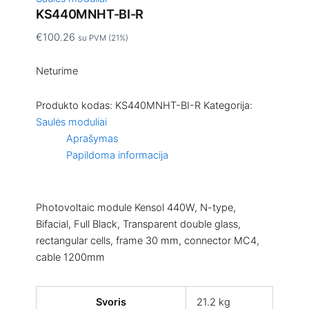
KS440MNHT-BI-R
€
100.26
su PVM (21%)
Neturime
Produkto kodas:
KS440MNHT-BI-R
Kategorija:
Saulės moduliai
Aprašymas
Papildoma informacija
Photovoltaic module Kensol 440W, N-type,
Bifacial, Full Black, Transparent double glass,
rectangular cells, frame 30 mm, connector MC4,
cable 1200mm
Svoris
21.2 kg