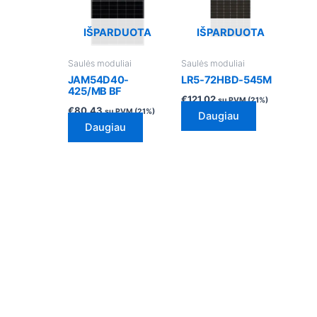
IŠPARDUOTA
IŠPARDUOTA
Saulės moduliai
Saulės moduliai
JAM54D40-
LR5-72HBD-545M
425/MB BF
€
121.02
su PVM (21%)
€
80.43
su PVM (21%)
Daugiau
Daugiau