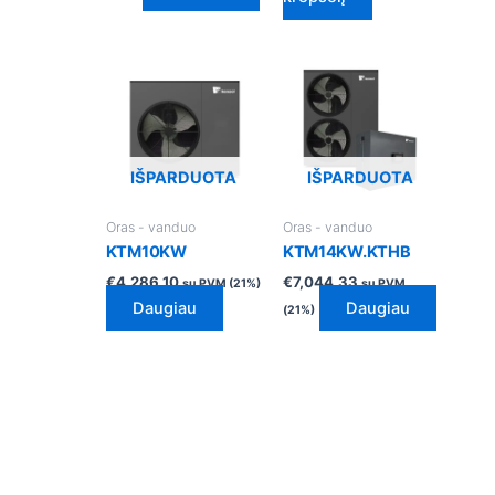
IŠPARDUOTA
IŠPARDUOTA
Oras - vanduo
Oras - vanduo
KTM10KW
KTM14KW.KTHB
€
4,286.10
€
7,044.33
su PVM (21%)
su PVM
Daugiau
Daugiau
(21%)