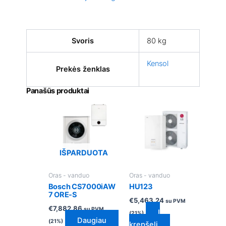
Svoris
80 kg
Kensol
Prekės ženklas
Panašūs produktai
IŠPARDUOTA
Oras - vanduo
Oras - vanduo
Bosch CS7000iAW
HU123
7 ORE-S
€
5,463.24
su PVM
€
7,882.86
su PVM
Į
(21%)
Daugiau
(21%)
krepšelį