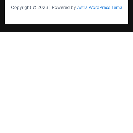
Copyright © 2026 | Powered by
Astra WordPress Tema
UAB NASK — sertifikuota energetikos
įmonė nuo 2004 m. Saulės elektrinės,
kaupikliai, EV stotelės ir šilumos siurbliai
visoje Lietuvoje.
PASLAUGOS
Saulės elektrinės namams
Saulės elektrinės verslui
Energijos kaupikliai