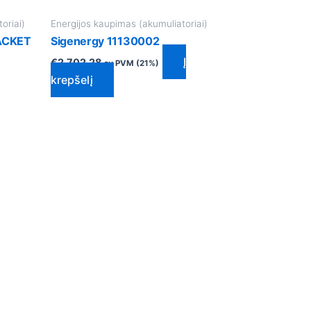
oriai)
Energijos kaupimas (akumuliatoriai)
ACKET
Sigenergy 11130002
Į
€
2,702.28
su PVM (21%)
krepšelį