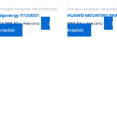
Energijos kaupimas (akumuliatoriai)
Energijos kaupimas (akumuliat
Sigenergy 11130001
HUAWEI MOUNTING BR
Į
Į
€
3,399.42
€
90.43
su PVM (21%)
su PVM (21%)
krepšelį
krepšelį