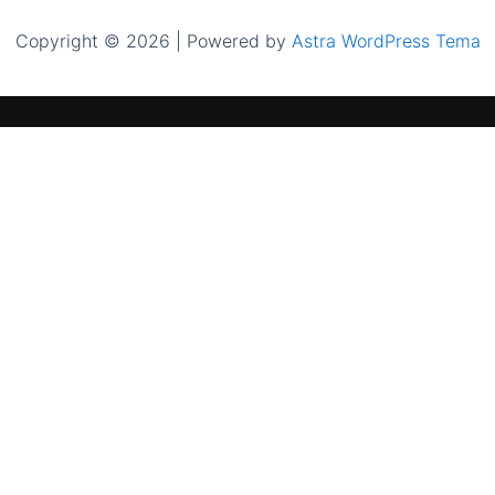
Copyright © 2026 | Powered by
Astra WordPress Tema
PASLAUGOS
INFORMACIJA
Saulės elektrinės namams
Apie mus
Saulės elektrinės verslui
Paramos gal
Energijos kaupikliai
El. parduotuv
EV įkrovimo stotelės
Paslaugos
Šilumos siurbliai
Kontaktai
Pristatymas i
Pirkimo taisy