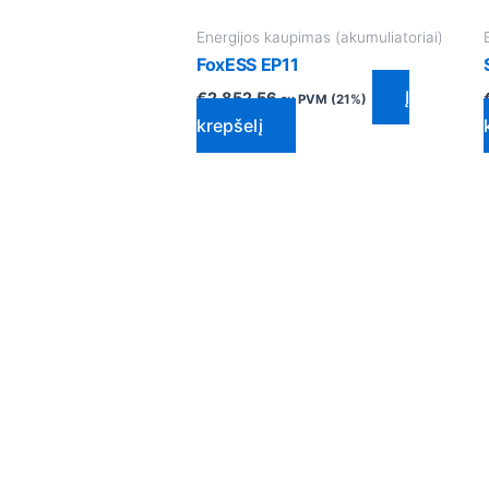
Energijos kaupimas (akumuliatoriai)
FoxESS EP11
Į
€
2,852.56
su PVM (21%)
krepšelį