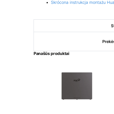
Skrócona instrukcja montażu H
S
Prekė
Panašūs produktai