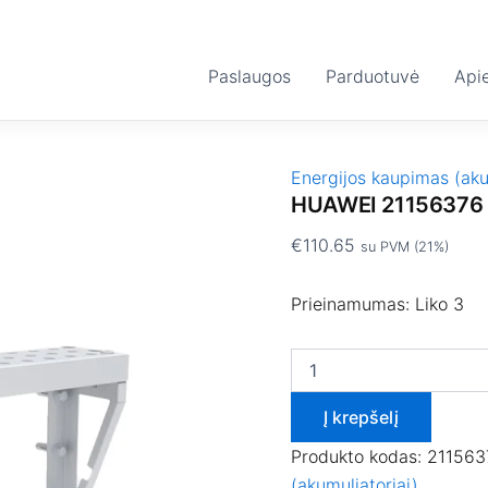
produkto
kiekis:
HUAWEI
Paslaugos
21156376
Parduotuvė
Api
Energijos kaupimas (aku
HUAWEI 21156376
€
110.65
su PVM (21%)
Prieinamumas:
Liko 3
Į krepšelį
Produkto kodas:
211563
(akumuliatoriai)