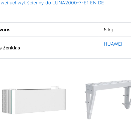
uawei uchwyt ścienny do LUNA2000-7-E1 EN DE
voris
5 kg
HUAWEI
s ženklas