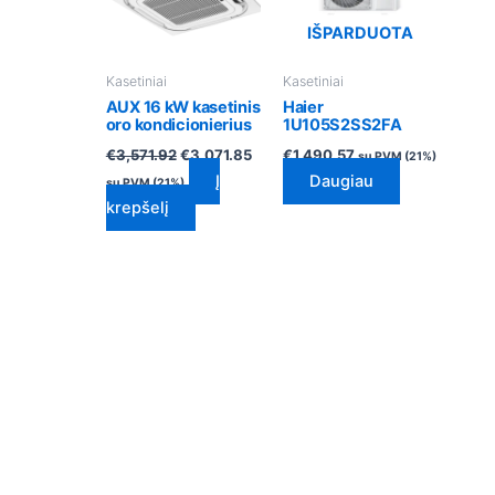
IŠPARDUOTA
Kasetiniai
Kasetiniai
AUX 16 kW kasetinis
Haier
oro kondicionierius
1U105S2SS2FA
€
3,571.92
€
3,071.85
€
1,490.57
su PVM (21%)
Į
Daugiau
su PVM (21%)
krepšelį