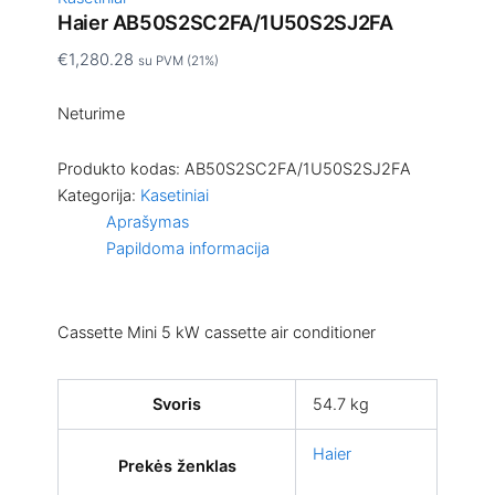
Haier AB50S2SC2FA/1U50S2SJ2FA
€
1,280.28
su PVM (21%)
Neturime
Produkto kodas:
AB50S2SC2FA/1U50S2SJ2FA
Kategorija:
Kasetiniai
Aprašymas
Papildoma informacija
Cassette Mini 5 kW cassette air conditioner
Svoris
54.7 kg
Haier
Prekės ženklas