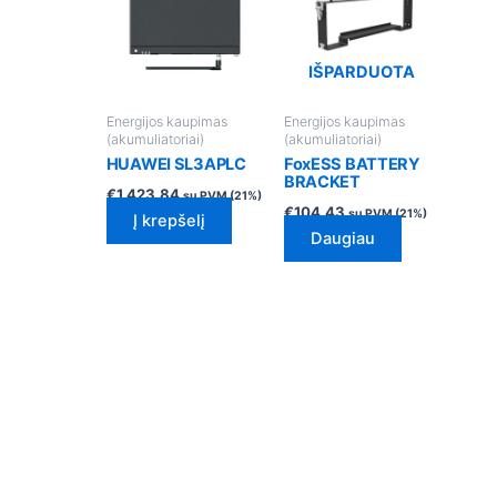
IŠPARDUOTA
Energijos kaupimas
Energijos kaupimas
(akumuliatoriai)
(akumuliatoriai)
HUAWEI SL3APLC
FoxESS BATTERY
BRACKET
€
1,423.84
su PVM (21%)
€
104.43
su PVM (21%)
Į krepšelį
Daugiau