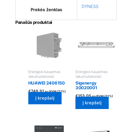
DYNESS
Prekės ženklas
Panašūs produktai
Energijos kaupimas
Energijos kaupimas
(akumuliatoriai)
(akumuliatoriai)
HUAWEI 2406150
Sigenergy
30020001
€
749.91
su PVM (21%)
€
153.05
su PVM (21%)
Į krepšelį
Į krepšelį