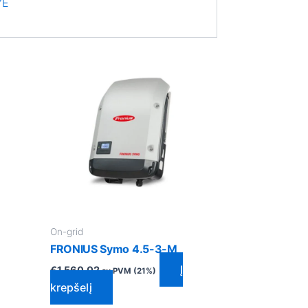
YE
On-grid
FRONIUS Symo 4.5-3-M
Į
€
1,560.02
su PVM (21%)
krepšelį