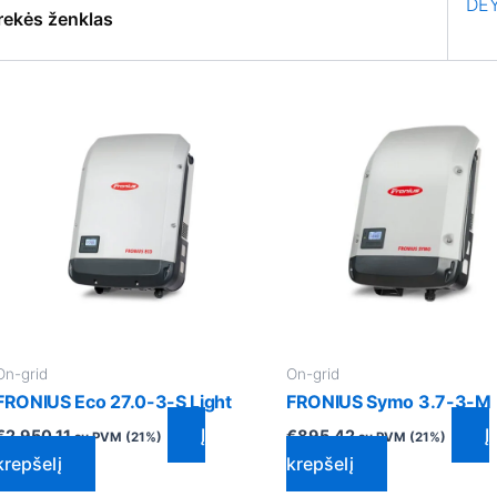
DE
rekės ženklas
On-grid
On-grid
FRONIUS Eco 27.0-3-S Light
FRONIUS Symo 3.7-3-M
Į
Į
€
2,950.11
€
895.42
su PVM (21%)
su PVM (21%)
krepšelį
krepšelį