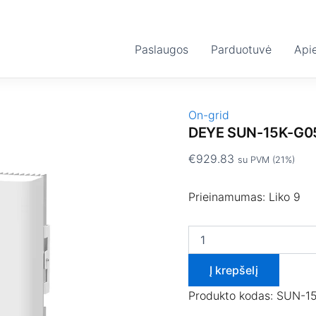
produkto
kiekis:
DEYE
Paslaugos
SUN-
Parduotuvė
Api
15K-
G05
On-grid
DEYE SUN-15K-G0
€
929.83
su PVM (21%)
Prieinamumas:
Liko 9
Į krepšelį
Produkto kodas:
SUN-1