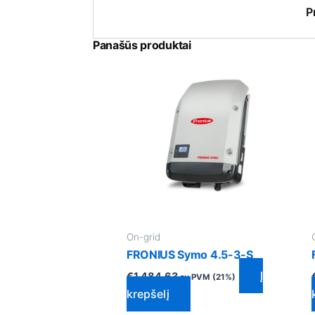
P
Panašūs produktai
On-grid
FRONIUS Symo 4.5-3-S
Į
€
1,484.63
su PVM (21%)
krepšelį