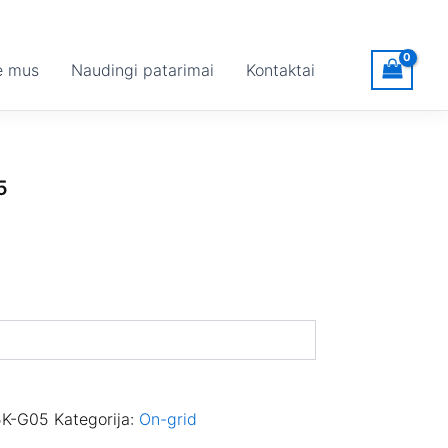
e mus
Naudingi patarimai
Kontaktai
5
5K-G05
Kategorija:
On-grid