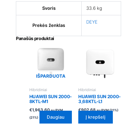
Svoris
33.6 kg
DEYE
Prekės ženklas
Panašūs produktai
IŠPARDUOTA
Hibridiniai
Hibridiniai
HUAWEI SUN 2000-
HUAWEI SUN 2000-
8KTL-M1
3,68KTL-L1
€
1,963.60
€
902.68
su PVM
su PVM (21%)
Daugiau
Į krepšelį
(21%)