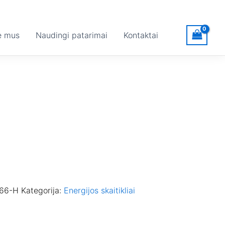
e mus
Naudingi patarimai
Kontaktai
66-H
Kategorija:
Energijos skaitikliai