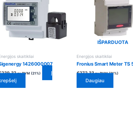
IŠPARDUOTA
Energijos skaitikliai
Energijos skaitikliai
Sigenergy 1426000007
Fronius Smart Meter TS
Į
€
239.32
€
272.33
su PVM (21%)
su PVM (21%)
krepšelį
Daugiau