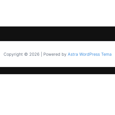
Copyright © 2026 | Powered by
Astra WordPress Tema
PASLAUGOS
INFORMACIJA
Saulės elektrinės namams
Apie mus
Saulės elektrinės verslui
Paramos gal