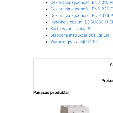
Deklaracja zgodności EN61010 P
Deklaracja zgodności EN61326 
Deklaracja zgodności EN61326 
Instrukcja obsługi DDSU666-H E
Karta wyposażenia PL
Skrócona instrukcja obsługi EN
Warunki gwarancji UE EN
S
Prekė
Panašūs produktai