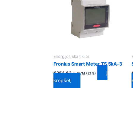
Energijos skaitikliai
Fronius Smart Meter TS 5kA-3
Į
€
254.63
su PVM (21%)
krepšelį