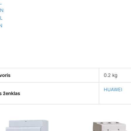
L
EN
PL
N
voris
0.2 kg
HUAWEI
s ženklas