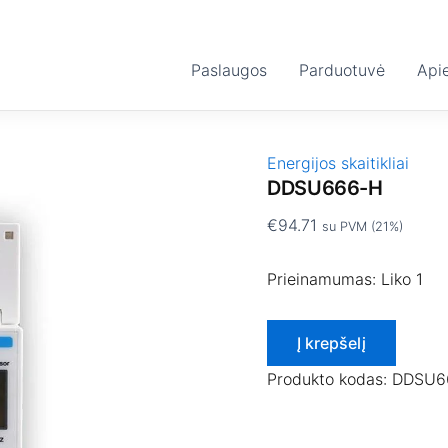
produkto
kiekis:
DDSU666-
Paslaugos
H
Parduotuvė
Api
Energijos skaitikliai
DDSU666-H
€
94.71
su PVM (21%)
Prieinamumas:
Liko 1
Į krepšelį
Produkto kodas:
DDSU6