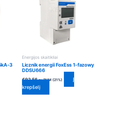
Energijos skaitikliai
 5kA-3
Licznik energii FoxEss 1-fazowy
DDSU666
Į
€
92.56
su PVM (21%)
krepšelį