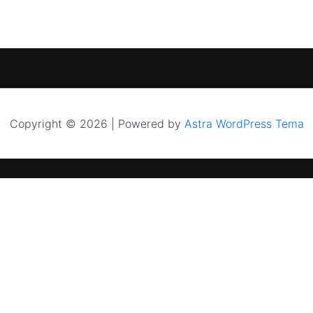
Copyright © 2026 | Powered by
Astra WordPress Tema
PASLAUGOS
INFORMACIJA
Saulės elektrinės namams
Apie mus
Saulės elektrinės verslui
Paramos gal
Energijos kaupikliai
El. parduotuv