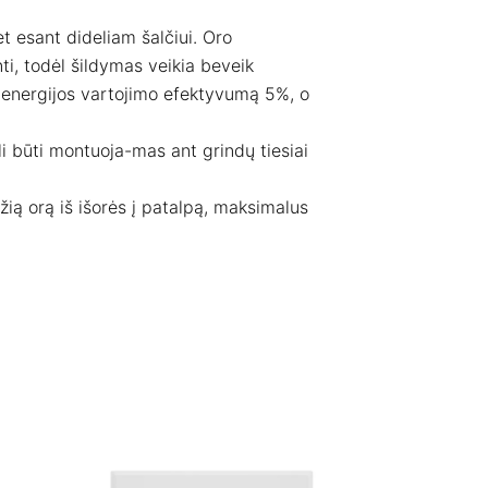
t esant dideliam šalčiui. Oro
pinti, todėl šildymas veikia beveik
 energijos vartojimo efektyvumą 5%, o
li būti montuoja-mas ant grindų tiesiai
ežią orą iš išorės į patalpą, maksimalus