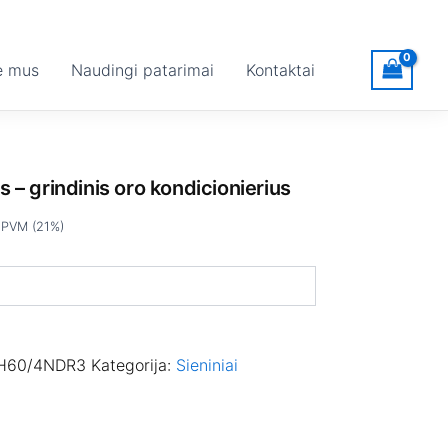
rrent
ice
e mus
Naudingi patarimai
Kontaktai
,990.68.
 – grindinis oro kondicionierius
 PVM (21%)
H60/4NDR3
Kategorija:
Sieniniai