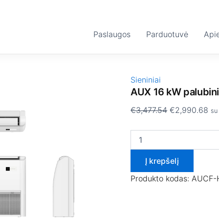
produkto
Original
Cu
kiekis:
price
pr
AUX
was:
is:
Paslaugos
16
Parduotuvė
Api
kW
€3,477.54.
€2
palubinis
-
grindinis
Sieniniai
oro
AUX 16 kW palubinis
kondicionierius
€
3,477.54
€
2,990.68
su
Į krepšelį
Produkto kodas:
AUCF-