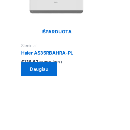
IŠPARDUOTA
Sieniniai
Haier AS35RBAHRA-PL
€
136.62
su PVM (21%)
Daugiau