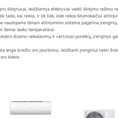
o šildytuvai, leidžiantys efektyviai veikti šildymo režimu ne
k tada, kai reikia, ir tik tiek, kiek reikia šilumokaičiui atitir
e naudojama išmani atitirpinimo sistema pagerina įrenginių
t žemai lauko temperatūrai.
rjero dizaino reikalavimų ir vartotojo poreikių, įrenginys ga
 anga šviežio oro įsiurbimui, leidžianti įrenginiui tiekti švi
oro kiekio.