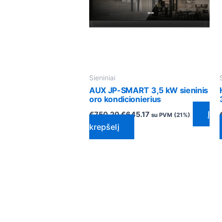
Sieniniai
AUX JP-SMART 3,5 kW sieninis
oro kondicionierius
Į
€
750.20
€
645.17
su PVM (21%)
krepšelį