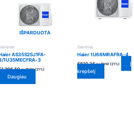
IŠPARDUOTA
Sieniniai
Sieniniai
Haier AS35S2SJ1FA-
Haier 1U68MRAFRA-4
3/1U35MECFRA-3
Į
€
610.34
su PVM (21%)
€
1,396.50
su PVM (21%)
krepšelį
Daugiau