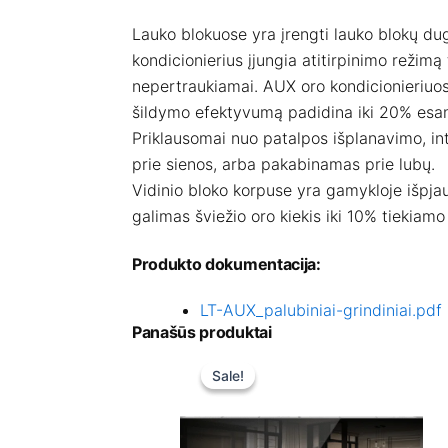
Lauko blokuose yra įrengti lauko blokų dugn
kondicionierius įjungia atitirpinimo režimą ti
nepertraukiamai. AUX oro kondicionieriuos
šildymo efektyvumą padidina iki 20% esan
Priklausomai nuo patalpos išplanavimo, inte
prie sienos, arba pakabinamas prie lubų.
Vidinio bloko korpuse yra gamykloje išpjauta
galimas šviežio oro kiekis iki 10% tiekiamo 
Produkto dokumentacija:
LT-AUX_palubiniai-grindiniai.pdf
Panašūs produktai
Original
Current
price
price
Sale!
Sale!
was:
is:
€750.20.
€645.17.