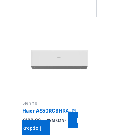
Sieniniai
Haier AS50RCBHRA-PL
Į
€
188.06
su PVM (21%)
krepšelį