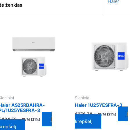
Haier
ės ženklas
Sieniniai
Sieniniai
Haier AS25RBAHRA-
Haier 1U25YESFRA-3
PL/1U25YESFRA-3
Į
€
276.78
su PVM (21%)
Į
€
404.52
su PVM (21%)
krepšelį
krepšelį