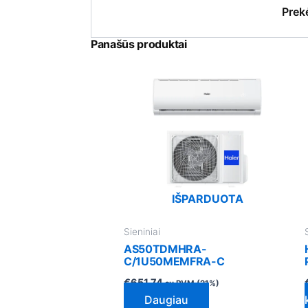
Prek
Panašūs produktai
IŠPARDUOTA
Sieniniai
AS50TDMHRA-
C/1U50MEMFRA-C
€
651.74
su PVM (21%)
Daugiau