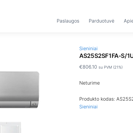
Paslaugos
Parduotuvė
Api
Sieniniai
AS25S2SF1FA-S/1
€
806.10
su PVM (21%)
Neturime
Produkto kodas:
AS25S
Sieniniai