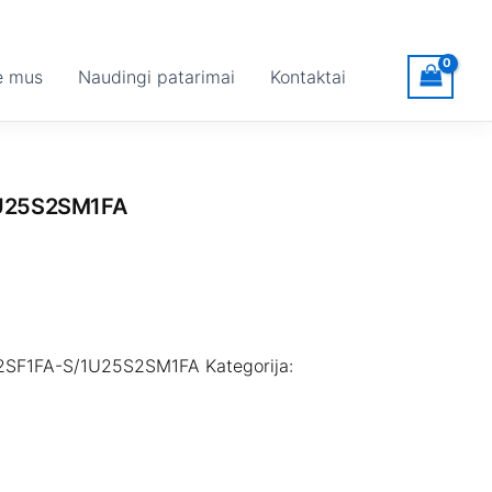
e mus
Naudingi patarimai
Kontaktai
U25S2SM1FA
2SF1FA-S/1U25S2SM1FA
Kategorija: