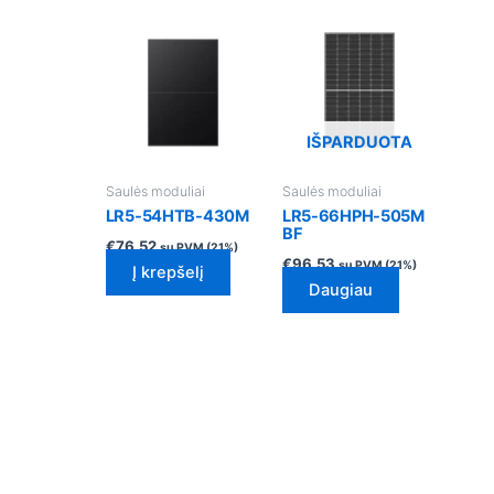
IŠPARDUOTA
Saulės moduliai
Saulės moduliai
LR5-54HTB-430M
LR5-66HPH-505M
BF
€
76.52
su PVM (21%)
€
96.53
su PVM (21%)
Į krepšelį
Daugiau