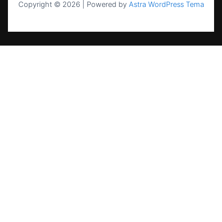
Copyright © 2026 | Powered by
Astra WordPress Tema
UAB NASK — sertifikuota energetikos
įmonė nuo 2004 m. Saulės elektrinės,
kaupikliai, EV stotelės ir šilumos siurbliai
visoje Lietuvoje.
PASLAUGOS
Saulės elektrinės namams
Saulės elektrinės verslui
Energijos kaupikliai