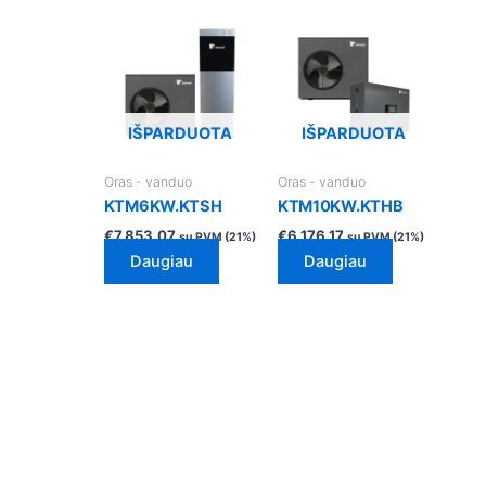
IŠPARDUOTA
IŠPARDUOTA
Oras - vanduo
Oras - vanduo
KTM6KW.KTSH
KTM10KW.KTHB
€
7,853.07
€
6,176.17
su PVM (21%)
su PVM (21%)
Daugiau
Daugiau