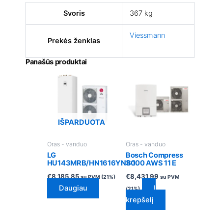
Svoris
367 kg
Viessmann
Prekės ženklas
Panašūs produktai
IŠPARDUOTA
Oras - vanduo
Oras - vanduo
LG
Bosch Compress
HU143MRB/HN1616YNB.1
3000 AWS 11 E
€
8,185.85
€
8,431.99
su PVM (21%)
su PVM
Daugiau
Į
(21%)
krepšelį