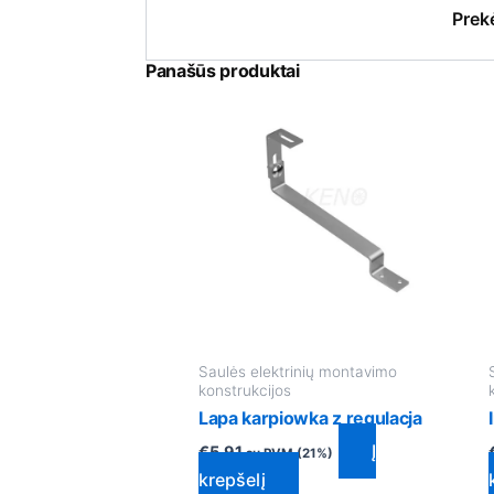
Prek
Panašūs produktai
Saulės elektrinių montavimo
konstrukcijos
Lapa karpiowka z regulacja
Į
€
5.91
su PVM (21%)
krepšelį