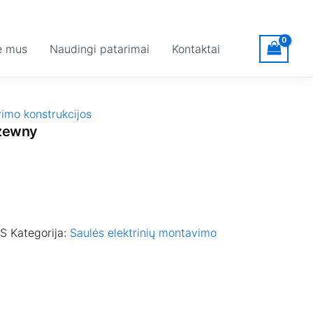
e mus
Naudingi patarimai
Kontaktai
vimo konstrukcijos
dzewny
-S
Kategorija:
Saulės elektrinių montavimo