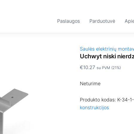
Paslaugos
Parduotuvė
Api
Saulės elektrinių monta
Uchwyt niski nier
€
10.27
su PVM (21%)
Neturime
Produkto kodas:
K-34-1
konstrukcijos