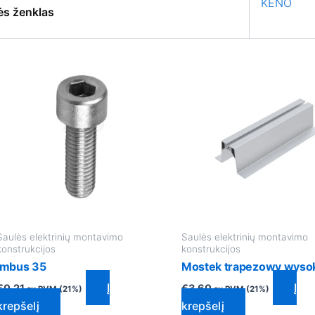
KENO
ės ženklas
Saulės elektrinių montavimo
Saulės elektrinių montavimo
konstrukcijos
konstrukcijos
Imbus 35
Mostek trapezowy wyso
Į
Į
€
0.21
€
3.60
su PVM (21%)
su PVM (21%)
krepšelį
krepšelį