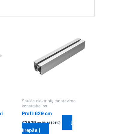
Saulės elektrinių montavimo
konstrukcijos
ki
Profil 629 cm
Į
€
35.19
su PVM (21%)
krepšelį