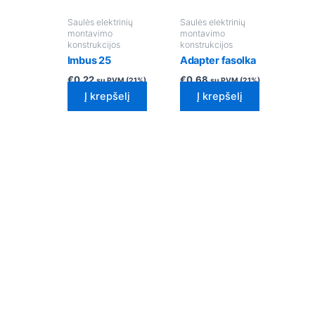
Saulės elektrinių
Saulės elektrinių
montavimo
montavimo
konstrukcijos
konstrukcijos
Imbus 25
Adapter fasolka
€
0.22
€
0.68
su PVM (21%)
su PVM (21%)
Į krepšelį
Į krepšelį