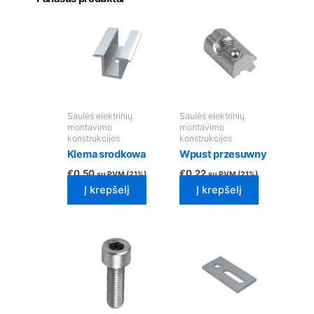
Saulės elektrinių
Saulės elektrinių
montavimo
montavimo
konstrukcijos
konstrukcijos
Klema srodkowa
Wpust przesuwny
€
0.50
€
0.22
su PVM (21%)
su PVM (21%)
Į krepšelį
Į krepšelį