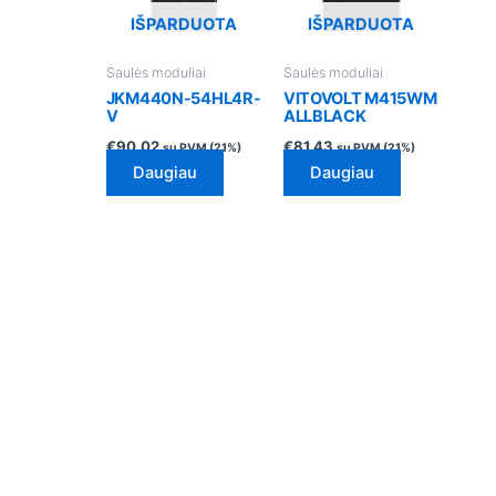
IŠPARDUOTA
IŠPARDUOTA
Saulės moduliai
Saulės moduliai
JKM440N-54HL4R-
VITOVOLT M415WM
V
ALLBLACK
€
90.02
€
81.43
su PVM (21%)
su PVM (21%)
Daugiau
Daugiau