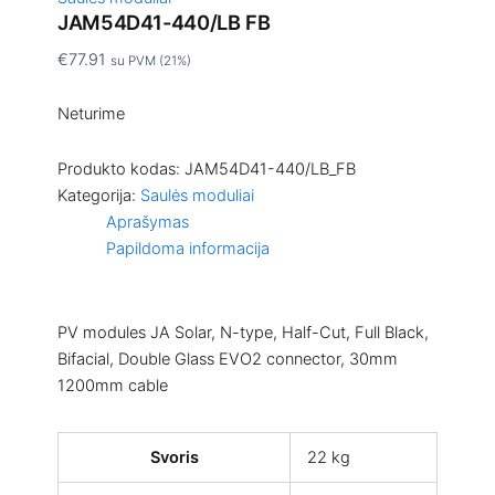
JAM54D41-440/LB FB
€
77.91
su PVM (21%)
Neturime
Produkto kodas:
JAM54D41-440/LB_FB
Kategorija:
Saulės moduliai
Aprašymas
Papildoma informacija
PV modules JA Solar, N-type, Half-Cut, Full Black,
Bifacial, Double Glass EVO2 connector, 30mm
1200mm cable
Svoris
22 kg