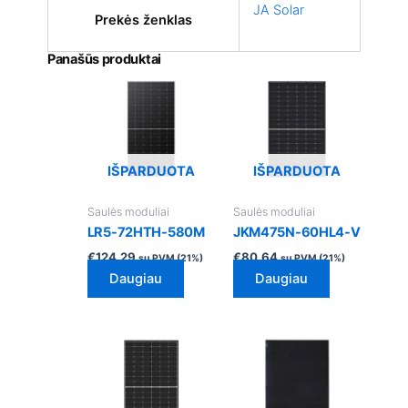
JA Solar
Prekės ženklas
Panašūs produktai
IŠPARDUOTA
IŠPARDUOTA
Saulės moduliai
Saulės moduliai
LR5-72HTH-580M
JKM475N-60HL4-V
€
124.29
€
80.64
su PVM (21%)
su PVM (21%)
Daugiau
Daugiau