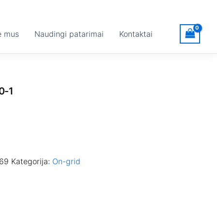
e mus
Naudingi patarimai
Kontaktai
0-1
069
Kategorija:
On-grid