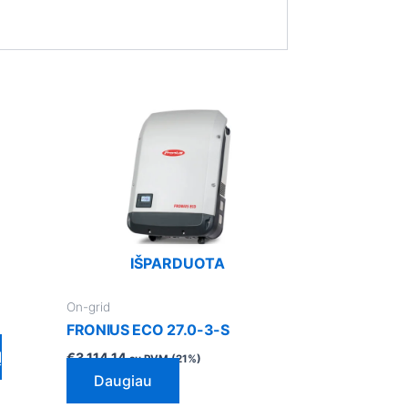
IŠPARDUOTA
On-grid
FRONIUS ECO 27.0-3-S
Į
€
3,114.14
su PVM (21%)
Daugiau