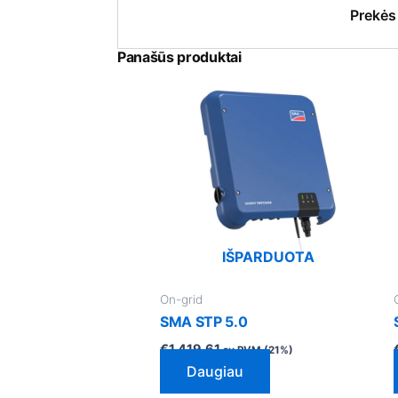
Prekės
Panašūs produktai
IŠPARDUOTA
On-grid
SMA STP 5.0
€
1,419.61
su PVM (21%)
Daugiau